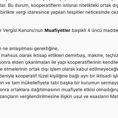
ar. Bu durum, kooperatiflerin istisnai nitelikteki ortak d
rlikte vergi idaresince yapılan tespitler neticesinde ce
ar Vergisi Kanunu’nun
Muafiyetler
başlıklı 4 üncü maddes
n ne anlaşılması gerektiğine,
na mahsus olarak iktisap ettikleri demirbaş, makine, teçhiz
a elden çıkarılmaları ile yapı kooperatiflerinin kendileri
lde etmelerinin ortak dışı işlem olarak kabul edilmeyeceği
deniyle kooperatif tüzel kişiliğine bağlı ayrı bir iktisadi
inden ve tam mükellefiyete tabi başka bir kurumun sermay
onra ortaklara dağıtılmasının muafiyete etkisi olmadığın
zançların vergilendirilmesine ilişkin usul ve esasların Ma