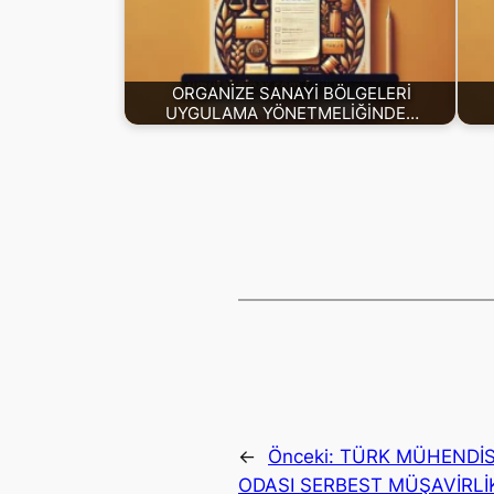
ORGANİZE SANAYİ BÖLGELERİ
UYGULAMA YÖNETMELİĞİNDE…
←
Önceki:
TÜRK MÜHENDİS 
ODASI SERBEST MÜŞAVİRLİ