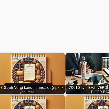
3 Sayılı Vergi kanunlarında değişiklik
7061 Sayılı BAZI VERG
yapılması…
DİĞER BA