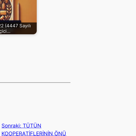
2 (4447 Sayılı
çici…
Sonraki:
TÜTÜN
KOOPERATİFLERİNİN ÖNÜ