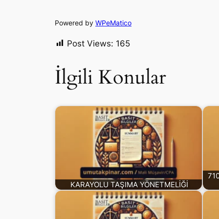
Powered by
WPeMatico
Post Views:
165
İlgili Konular
710
KARAYOLU TAŞIMA YÖNETMELİĞİ