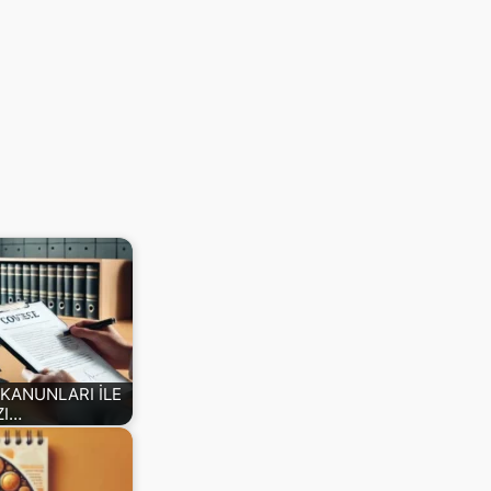
İ KANUNLARI İLE
ZI…