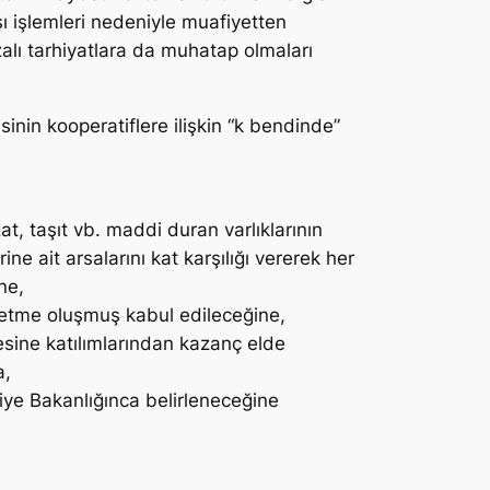
ışı işlemleri nedeniyle muafiyetten
zalı tarhiyatlara da muhatap olmaları
inin kooperatiflere ilişkin “k bendinde”
at, taşıt vb. maddi duran varlıklarının
ne ait arsalarını kat karşılığı vererek her
ne,
 işletme oluşmuş kabul edileceğine,
esine katılımlarından kazanç elde
a,
liye Bakanlığınca belirleneceğine