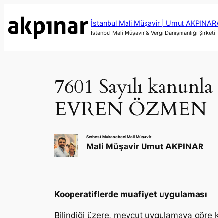
İçeriğe
geç
İstanbul Mali Müşavir | Umut AKPINA
İstanbul Mali Müşavir & Vergi Danışmanlığı Şirketi
7601 Sayılı kanunla
EVREN ÖZMEN
Serbest Muhasebeci Mali Müşavir
Mali Müşavir Umut AKPINAR
Kooperatiflerde muafiyet uygulaması
Bilindiği üzere, mevcut uygulamaya göre ko