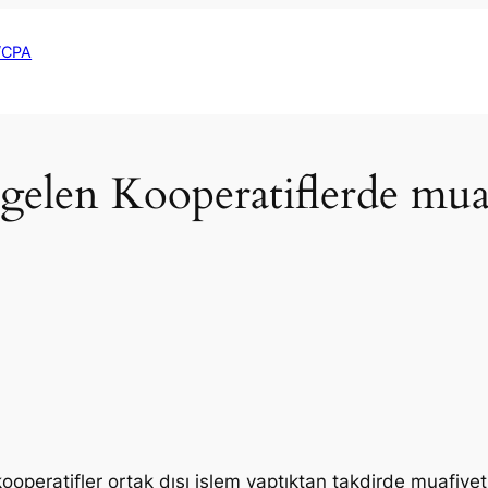
R/CPA
 gelen Kooperatiflerde mua
operatifler ortak dışı işlem yaptıktan takdirde muafiyet