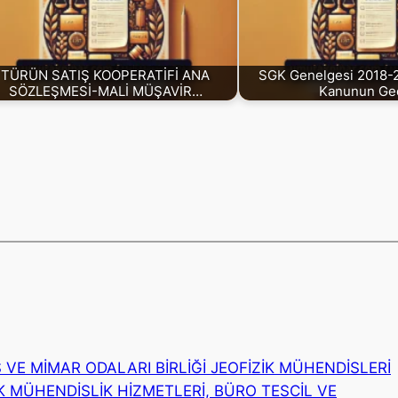
TÜRÜN SATIŞ KOOPERATİFİ ANA
SGK Genelgesi 2018-2
SÖZLEŞMESİ-MALİ MÜŞAVİR…
Kanunun Ge
VE MİMAR ODALARI BİRLİĞİ JEOFİZİK MÜHENDİSLERİ
K MÜHENDİSLİK HİZMETLERİ, BÜRO TESCİL VE