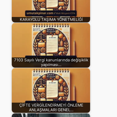
KARAYOLU TAŞIMA YÖNETMELİĞİ
7103 Sayılı Vergi kanunlarında değişiklik
yapılması…
ÇİFTE VERGİLENDİRMEYİ ÖNLEME
ANLAŞMALARI GENEL…