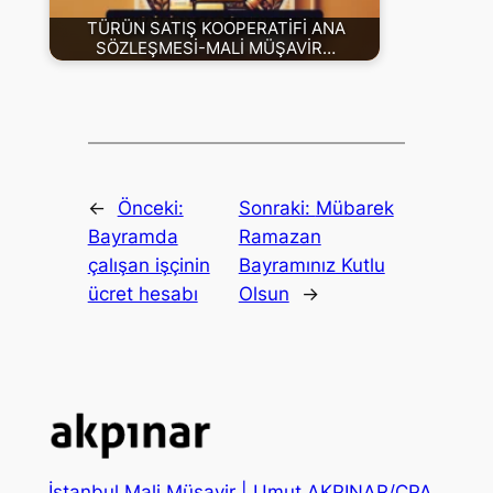
TÜRÜN SATIŞ KOOPERATİFİ ANA
SÖZLEŞMESİ-MALİ MÜŞAVİR…
←
Önceki:
Sonraki:
Mübarek
Bayramda
Ramazan
çalışan işçinin
Bayramınız Kutlu
ücret hesabı
Olsun
→
İstanbul Mali Müşavir | Umut AKPINAR/CPA